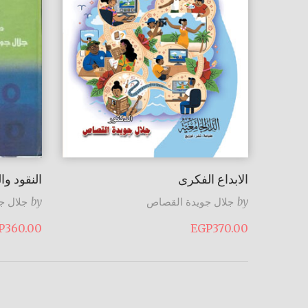
الابداع الفكرى
النقود وا
by
جلال جويدة القصاص
by
جلال ج
P
360.00
EGP
370.00