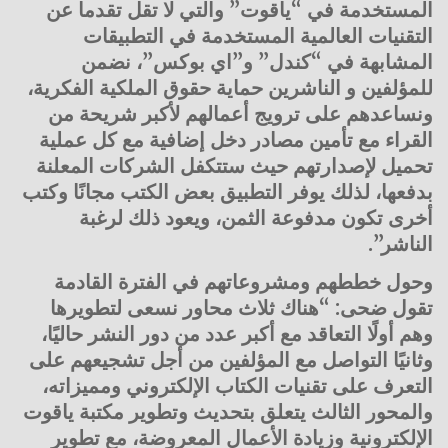
المستخدمة في “ياقوت” والتي لا تقل تقدما عن
التقنيات العالمية المستخدمة في التطبيقات
المشابهة في “كندل” و”اي بوكس”، نضمن
للمؤلفين و الناشرين حماية حقوق الملكية الفكرية،
ونساعدهم على ترويج أعمالهم لأكبر شريحة من
القراء مع تأمين مصادر دخل إضافية مع كل عملية
تحميل لإصدارتهم حيث ستتكفل الشركات المعلنة
بدفعها، لذلك يوفر التطبيق بعض الكتب مجانًا وكتب
أخرى تكون مدفوعة الثمن، ويعود ذلك لرغبة
الناشر”.
وحول خططهم ومشروعاتهم في الفترة القادمة
تقول ضحى: “هناك ثلاث محاور نسعى لتطويرها
وهم أولًا التعاقد مع أكبر عدد من دور النشر حاليًا،
وثانيًا التواصل مع المؤلفين من أجل تشجيعهم على
التعرف على تقنيات الكتاب الإلكتروني ومميزاته،
والمحور الثالث يتعلق بتحديث وتطوير مكتبة ياقوت
الإلكترونية وزيادة الأعمال المعروضة، مع تطوير