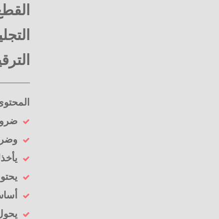
القطع : 17 × 
التجلي
الترقيم ا
—————
المحتوى
ضرور
وضرو
يأخذك
يحتوى
أساس 
يحول 