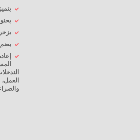
يتمي
يحتوى على أكثر
يزخر 
يضم 
إعادة
المست
التدخلات
العمل، إ
والصراعا