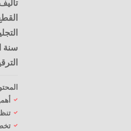
تأليف
القطع : 17 × 
التجلي
سنة الن
الترقيم ال
المحتو
أهمي
تنظي
تخطي