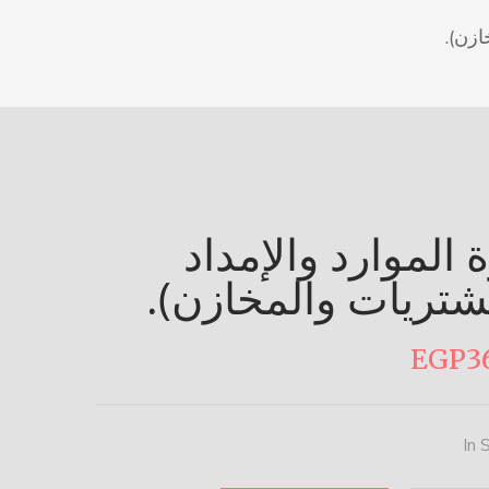
ازن).
ة الموارد والإمداد
شتريات والمخازن).
EGP
3
In 