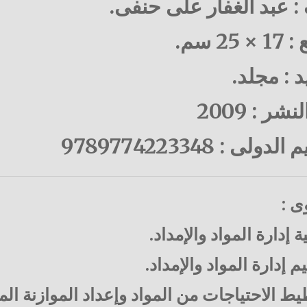
 : عبد الغفار على حنفى.
25 سم.
د : مجلد.
شر : 2009
دولى : 9789774223348
ى :
ة إدارة المواد والإمداد.
م إدارة المواد والإمداد.
ط الاحتياجات من المواد وإعداد الموازنة الما