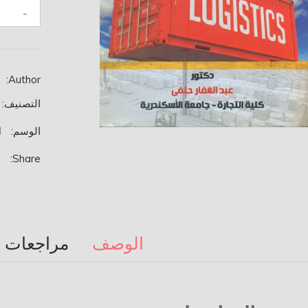
كمية
-
إدارة
الموارد
والإمداد
(المشتريا
Author:
والمخازن)
التصنيف:
الوسم:
ا
Share:
الوصف
مراجعات (0)