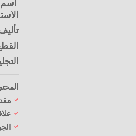
اسم ا
الاست
تأليف 
القطع : 17 × 
التجلي
المحتو
مقدم
علاق
الجو