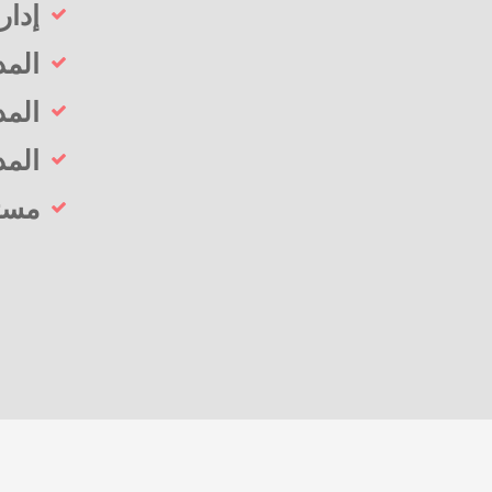
إدار
المد
المد
المد
مستق