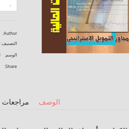
كمية
-
أسواق
المال
والمؤسس
المالية
Author:
.
التصنيف:
الوسم:
ا
Share:
الوصف
مراجعات (0)