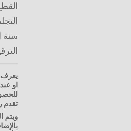
القطع : 17 ×
التجلي
سنة الن
الترق
يعرف ا
او عند
للحصول
تقدم ر
ويتم ا
بالإضا