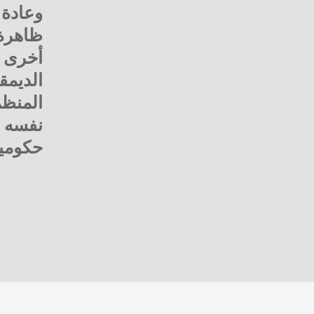
وعادة 
ظاهرة 
أخرى ف
الديمق
المنظم
نفسه أ
حكومية