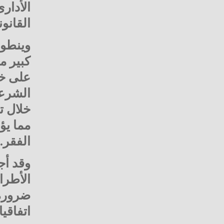
الأدار
القانو
وينطوى
كبير م
على خط
الشرعي
خلال ت
مما يؤ
الفقر.
وقد أج
الأطرا
ضرورة 
اتفاقي